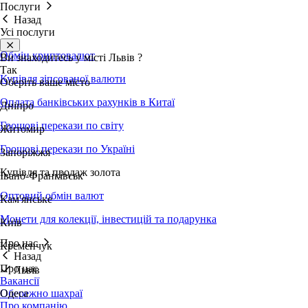
Послуги
Назад
Усі послуги
Обмін криптовалют
Ви знаходитесь у місті
Львів
?
Так
Купівля зіпсованої валюти
Оберіть ваше місто
Оплата банківських рахунків в Китаї
Дніпро
Грошові перекази по світу
Житомир
Грошові перекази по Україні
Запоріжжя
Купівля та продаж золота
Івано-Франківськ
Оптовий обмін валют
Кам'янське
Монети для колекції, інвестицій та подарунка
Київ
Про нас
Кременчук
Назад
Про нас
Львів
Вакансії
Обережно шахраї
Одеса
Про компанію