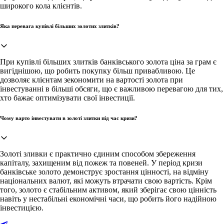
широкого кола клієнтів.
Яка перевага купівлі більших золотих злитків?
При купівлі більших злитків банківського золота ціна за грам є
вигіднішою, що робить покупку більш привабливою. Це
дозволяє клієнтам зекономити на вартості золота при
інвестуванні в більші обсяги, що є важливою перевагою для тих,
хто бажає оптимізувати свої інвестиції.
Чому варто інвестувати в золоті злитки під час кризи?
Золоті зливки є практично єдиним способом збереження
капіталу, захищеним від пожеж та повеней. У період кризи
банківське золото демонструє зростання цінності, на відміну
національних валют, які можуть втрачати свою вартість. Крім
того, золото є стабільним активом, який зберігає свою цінність
навіть у нестабільні економічні часи, що робить його надійною
інвестицією.