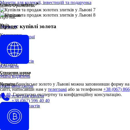
Монети для колекції, інвестицій та подарунка
Створити заявку
Івано-Франківськ
Кам'янське
Про нас
Київ
Процес купівлі золота
Вакансії
Кременчук
Обережно шахраї
Одеса
Про компанію
Полтава
Новини фінансів
Ужгород
Контакти
Створення заявки
Хмельницький
Мапа відділень
Купити банківське золото у Львові можна заповнивши форму на
Чернівці
Наші менеджери
сайті, написавши нам у
телеграмі
або за телефоном
+38 (067) 866
40 40
. Гарантуємо експертну та конфіденційну консультацію.
Наші телеграм канали
+38 (067) 596 40 40
Укр
Перевірка контактів
Рус
EN
Укр
IT
RO