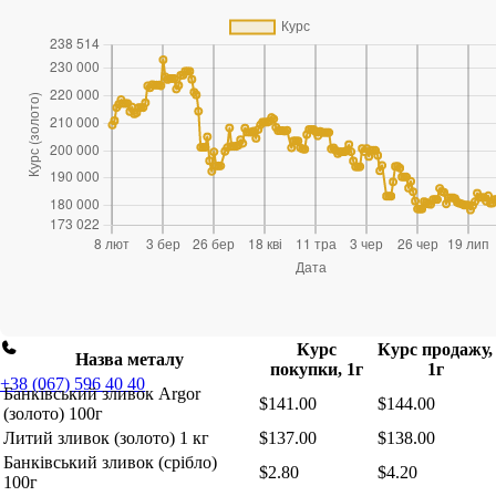
Кам'янське
Київ
Кременчук
Одеса
Полтава
Ужгород
Хмельницький
Чернівці
Курс
Курс продажу,
Назва металу
покупки, 1г
1г
+38 (067) 596 40 40
Банківський зливок Argor
$141.00
$144.00
(золото) 100г
Литий зливок (золото) 1 кг
$137.00
$138.00
Банківський зливок (срібло)
$2.80
$4.20
100г