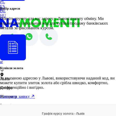
PL
ES
Вибір адреси
sh
DE
HU
no
Оберіть зручну для вас адресу у Львові пункту обміну. Ми
надамо вам унікальний код для купівлі/продажу банківських
nă
металів за фіксованим курсом.
i
ol
ch
ar
Купівля золота
За вказаною адресою у Львові, використовуючи наданий код, ви
Львів
можете купити злиток золота або срібла швидко, комфортно,
конфіденційно і вигідно.
Дніпро
Житомир
Створити заявку
Запоріжжя
Івано-Франківськ