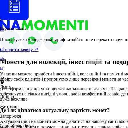
PL
ES
sh
DE
HU
no
Переказ коштів
nă
i
Погоджуєте з менеджером тариф та здійснюєте переказ за зручно
ol
Створити заявку
ch
Монети для колекції, інвестицій та под
ar
У нас ви можете придбати інвестиційні, колекційні та пам'ятні 
довіру своїх клієнтів і пропонуємо лише перевірені монети за ч
Львів
Для оформлення покупки достатньо залишити заявку в Telegram,
забезпечує не тільки вигідні умови, але й комфортний сервіс, д
Дніпро
дуже важлива.
Житомир
Де і як дізнатися актуальну вартість монет?
Запоріжжя
Актуальні ціни на монети можна дізнатися на нашому сайті або з
Івано-Франківськ
компанія постійно відстежує світові котирування золота, срібла