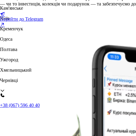
— чи то інвестиція, колекція чи подарунок — та забезпечуємо до
Кам'янське
Київ
Перейти до Telegram
Кременчук
Одеса
Полтава
Ужгород
Хмельницький
Чернівці
+38 (067) 596 40 40