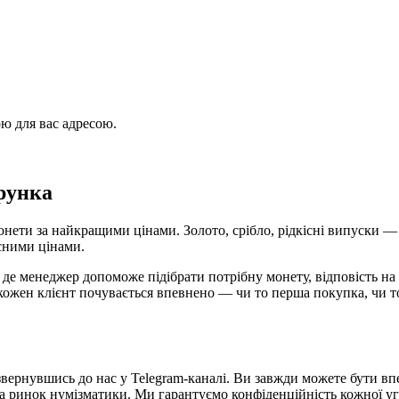
ю для вас адресою.
арунка
монети за найкращими цінами. Золото, срібло, рідкісні випуски —
есними цінами.
 де менеджер допоможе підібрати потрібну монету, відповість 
е кожен клієнт почувається впевнено — чи то перша покупка, чи т
вернувшись до нас у Telegram-каналі. Ви завжди можете бути впев
 та ринок нумізматики. Ми гарантуємо конфіденційність кожної у