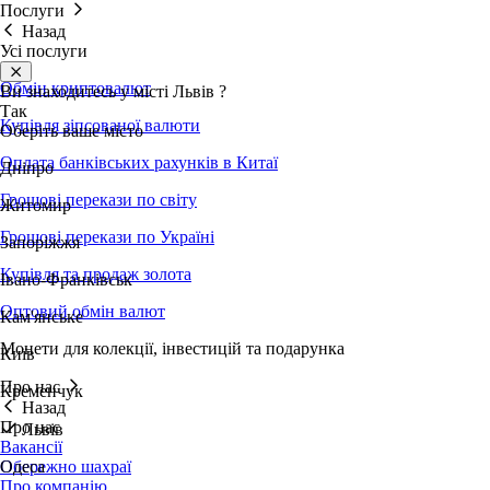
Послуги
Назад
Усі послуги
Обмін криптовалют
Ви знаходитесь у місті
Львів
?
Так
Купівля зіпсованої валюти
Оберіть ваше місто
Оплата банківських рахунків в Китаї
Дніпро
Грошові перекази по світу
Житомир
Грошові перекази по Україні
Запоріжжя
Купівля та продаж золота
Івано-Франківськ
Оптовий обмін валют
Кам'янське
Монети для колекції, інвестицій та подарунка
Київ
Про нас
Кременчук
Назад
Про нас
Львів
Вакансії
Обережно шахраї
Одеса
Про компанію