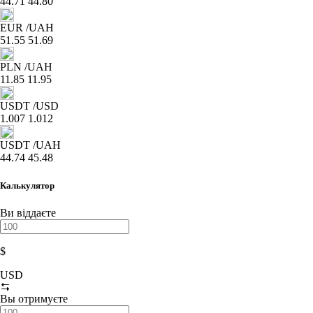
44.71
44.80
EUR
/UAH
51.55
51.69
PLN
/UAH
11.85
11.95
USDT
/USD
1.007
1.012
USDT
/UAH
44.74
45.48
Калькулятор
Ви віддаєте
$
USD
Вы отримуєте