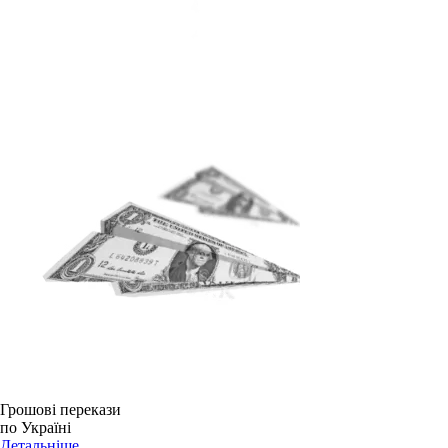
Грошові перекази
по Україні
Детальніше