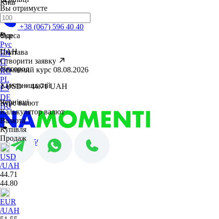
Київ
Вы отримуєте
Кременчук
+38 (067) 596 40 40
₴
Одеса
Укр
Рус
UAH
Полтава
EN
Створити заявку
IT
Ужгород
Обмінний курс 08.08.2026
RO
PL
Хмельницький
1 USD = 44.71 UAH
ES
DE
Чернівці
Курс валют
HU
Калькулятор валют
Валюта
Купівля
Продаж
+38 (067) 596 40 40
USD
/UAH
44.71
44.80
EUR
/UAH