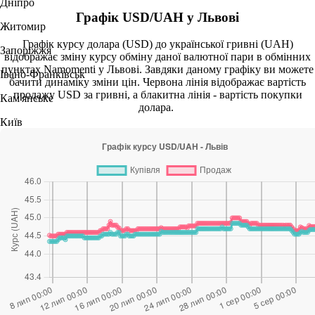
Дніпро
Графік USD/UAH у Львові
Житомир
Графік курсу долара (USD) до української гривні (UAH)
Запоріжжя
відображає зміну курсу обміну даної валютної пари в обмінних
пунктах Namomenti у Львові. Завдяки даному графіку ви можете
Івано-Франківськ
бачити динаміку зміни цін. Червона лінія відображає вартість
продажу USD за гривні, а блакитна лінія - вартість покупки
Кам'янське
долара.
Київ
Кременчук
Одеса
Полтава
Ужгород
Хмельницький
Чернівці