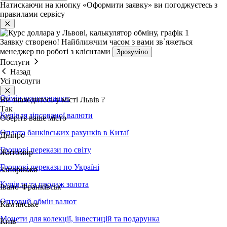
Натискаючи на кнопку «Оформити заявку» ви погоджуєтесь з
правилами сервісу
Заявку створено!
Найближчим часом з вами зв`яжеться
менеджер по роботі з клієнтами
Зрозуміло
Послуги
Назад
Усі послуги
Обмін криптовалют
Ви знаходитесь у місті
Львів
?
Так
Купівля зіпсованої валюти
Оберіть ваше місто
Оплата банківських рахунків в Китаї
Дніпро
Грошові перекази по світу
Житомир
Грошові перекази по Україні
Запоріжжя
Купівля та продаж золота
Івано-Франківськ
Оптовий обмін валют
Кам'янське
Монети для колекції, інвестицій та подарунка
Київ