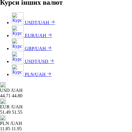
Курси інших валют
USDT/UAH
EUR/UAH
GBP/UAH
USDT/USD
PLN/UAH
USD
/UAH
44.71
44.80
EUR
/UAH
51.49
51.55
PLN
/UAH
11.85
11.95