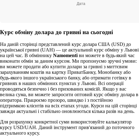
+38 (067) 596 40 40
Курс обміну долара до гривні на сьогодні
На даній сторінці представлений курс долара США (USD) до
української гривні (UAH) — це актуальний курс обміну у Львові
на цей час. В обміннику
Namomenti
ви можете в будь-який час
виконати обмін за даним курсом. Ми пропонуємо зручні умови:
ви можете продати або купити долари за гривні з миттєвим
зарахуванням коштів на картку ПриватБанку, Монобанку або
будь-якого іншого українського банку, або отримати готівку в
гривнях в наших обмінних пунктах у Львові. Всі операції
проводяться безпечно і без прихованих комісій. Якщо у вас
велика сума, ви можете запросити оптовий курс обміну долара в
оператора. Працюємо прозоро, швидко і з постійною
підтримкою клієнтів на всіх етапах угоди. Курси на цій сторінці
завжди актуальні і стабільно оновлюються кілька разів на день.
Для розрахунку конкретної суми використовуйте калькулятор
курсу USD/UAH. Даний інструмент прив'язаний до поточного
актуального курсу.