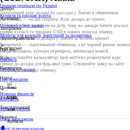
Грошові перекази по Україні
Дніпро
Актуальний курс долара на сьогодні у Львові в обмінниках
Купівля та продаж золота
Житомир
Namomenti — на цій сторінці. Курс долара до гривні
оновлюється кілька разів на добу, тому ви завжди бачите реальні
Оптовий обмін валют
Запоріжжя
цифри купівлі та продажу USD в наших пунктах обміну.
Монети для колекції, інвестицій та подарунка
Шукаєте, де купити долари у Львові за чесною ціною?
Івано-Франківськ
Namomenti — ліцензований обмінник, а не чорний ринок: кожна
Кам'янське
Про нас
угода захищена, купюри перевірені, мінімальні комісії.
Використовуйте калькулятор, щоб миттєво розрахувати курс
Київ
Вакансії
гривні до долара для будь-якої суми. Створюйте заяку на сайті
Кременчук
Обережно шахраї
щоб закріпити курс обмінку.
Одеса
Про компанію
Полтава
Новини фінансів
Ужгород
USD
Контакти
Хмельницький
Мапа відділень
/UAH
Чернівці
Наші менеджери
Купівля
Наші телеграм канали