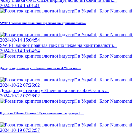
Чому ставка ФРС США вирішує долю Біткоїна та альтк...
2024-10-14 15:01:41
SWIFT змінює правила гри: що чекає на криптовалюти...
2024-10-14 15:04:54
SWIFT змінює правила гри: що чекає на криптовалюти...
2024-10-14 15:04:54
Доходи від стейкінгу Ethereum впали на 42% за пів ...
2024-10-22 07:26:02
Доходи від стейкінгу Ethereum впали на 42% за пів ...
2024-10-22 07:26:02
Що таке Ethena Finance? Суть синтетичного долара U...
2024-10-19 07:32:57