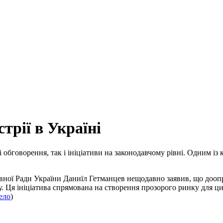
трії в Україні
обговорення, так і ініціативи на законодавчому рівні. Одним із 
ховної Ради України Даниїл Гетманцев нещодавно заявив, що доо
. Ця ініціатива спрямована на створення прозорого ринку для ц
ело
)