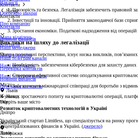
Вакансії
Контакти
Прозорість та безпека. Легалізація забезпечить правовий з
Назад
Обережно шахраї
Контакти
Інвестиції та інновації. Прийняття законодавчої бази спр
Про компанію
Контакти
Зростання економіки. Податкові надходження від операцій
Мапа відділень
Новини фінансів
Виклики на шляху до легалізації
Контакти
Наші менеджери
Попри позитивні перспективи, існує низка викликів, пов’язани
Мапа відділень
Наші телеграм канали
Необхідність забезпечення кібербезпеки для захисту даних 
Наші менеджери
Перевірка контактів
Створення ефективної системи оподаткування криптовалю
Наші телеграм канали
Новини фінансів
Місто
Забезпечення міжнародної співпраці для боротьби з відми
Перевірка контактів
Львів
Назад
В умовах зростаючого попиту на криптовалютні операції, пла
Оберіть ваше місто
Укр
Розвиток криптовалютних технологій в Україні
Дніпро
Український стартап Limitless, що спеціалізується на ринку прог
Житомир
децентралізованих фінансів в Україні. (
джерело
)
Львів
Запоріжжя