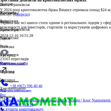
Зростання депозитів на криптовалютних біржах
Дніпро
Івано-Франківськ
У 2024 році криптовалютна біржа Binance отримала понад $24 мл
Житомир
Кам'янське
послуг. (
джерело
)
Запоріжжя
Київ
Україна має всі шанси стати одним із регіональних лідерів у сфе
можливості для інвесторів, стартапів та користувачів цифрових а
Івано-Франківськ
Кременчук
2024-12-16 10:51:28
Кам'янське
Одеса
Київ
Полтава
Кременчук
Ужгород
23163 переглядів
Одеса
Наступна стаття
Хмельницький
Полтава
Чернівці
Ужгород
Рекомендуємо:
+38 (067) 596 40 40
Хмельницький
Укр
Як купити криптовалюту
Рус
Чернівці
2023-09-02 07:45:34
Як купити криптовалюту