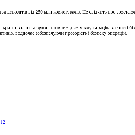
рд депозитів від 250 млн користувачів. Це свідчить про зростаю
рі криптовалют завдяки активним діям уряду та зацікавленості бі
ктивів, водночас забезпечуючи прозорість і безпеку операцій.