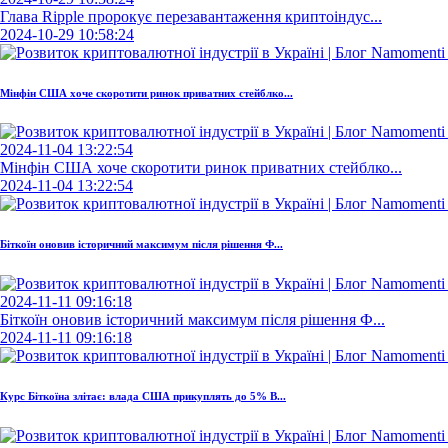
Глава Ripple пророкує перезавантаження криптоіндус...
2024-10-29 10:58:24
Мінфін США хоче скоротити ринок приватних стейблко...
2024-11-04 13:22:54
Мінфін США хоче скоротити ринок приватних стейблко...
2024-11-04 13:22:54
Біткоїн оновив історичний максимум після рішення Ф...
2024-11-11 09:16:18
Біткоїн оновив історичний максимум після рішення Ф...
2024-11-11 09:16:18
Курс Біткоїна злітає: влада США прикуплять до 5% B...