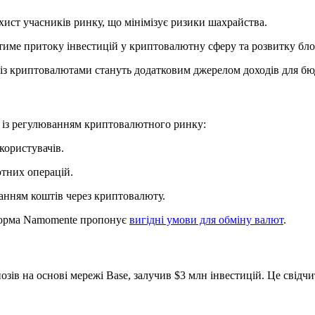
ахист учасників ринку, що мінімізує ризики шахрайства.
иятиме притоку інвестицій у криптовалютну сферу та розвитку бл
 із криптовалютами стануть додатковим джерелом доходів для бю
х із регулюванням криптовалютного ринку:
користувачів.
тних операцій.
ванням коштів через криптовалюту.
тформа Namomente пропонує
вигідні умови для обміну валют
.
нозів на основі мережі Base, залучив $3 млн інвестицій. Це свідч