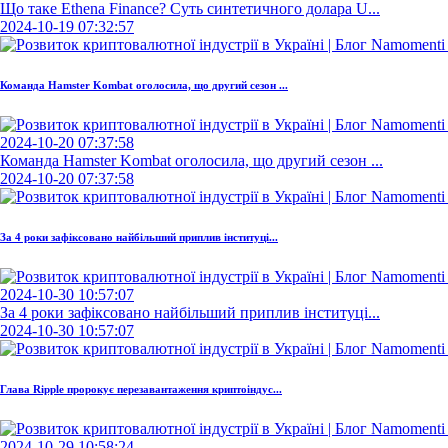
Що таке Ethena Finance? Суть синтетичного долара U...
2024-10-19 07:32:57
Команда Hamster Kombat оголосила, що другий сезон ...
2024-10-20 07:37:58
Команда Hamster Kombat оголосила, що другий сезон ...
2024-10-20 07:37:58
За 4 роки зафіксовано найбільший приплив інституці...
2024-10-30 10:57:07
За 4 роки зафіксовано найбільший приплив інституці...
2024-10-30 10:57:07
Глава Ripple пророкує перезавантаження криптоіндус...
2024-10-29 10:58:24