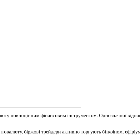
юту повноцінним фінансовим інструментом. Однозначної відповіді 
товалюту, біржові трейдери активно торгують біткоіном, ефіріу