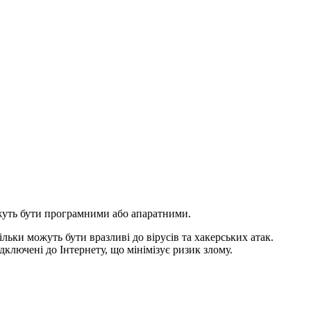
ожуть бути програмними або апаратними.
льки можуть бути вразливі до вірусів та хакерських атак.
дключені до Інтернету, що мінімізує ризик злому.