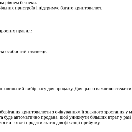
м рівнем безпеки.
ільних пристроїв і підтримує багато криптовалют.
простих правил:
 на особистий гаманець.
правильний вибір часу для продажу. Для цього важливо стежити 
зберігання криптовалюти з очікуванням її значного зростання у 
а буде автоматично продана, щоб уникнути більших втрат у разі 
ої ви готові продати актив для фіксації прибутку.