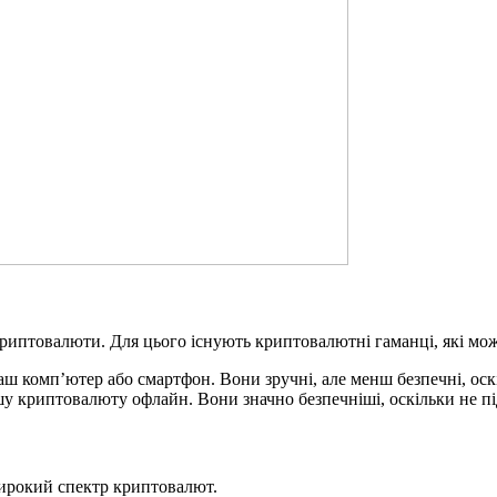
криптовалюти. Для цього існують криптовалютні гаманці, які м
аш комп’ютер або смартфон. Вони зручні, але менш безпечні, оскі
ашу криптовалюту офлайн. Вони значно безпечніші, оскільки не пі
ирокий спектр криптовалют.