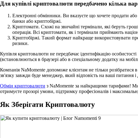
Для купівлі криптовалюти передбачено кілька варі
Електронні обмінники. Ви вказуєте що хочете продати або к
банки або криптобіржі.
Криптомати. Схожі на звичайні термінали, які беруть гроші
операція. Всі криптомати, як і термінали приймають наці
Криптобіржі. Такий формат найкраще використовувати проф
ризики.
Купівля криптовалюти не передбачає ідентифікацію особистості 
(встановлюються в браузері або в спеціальному додатку на мобі
Компанія NaMomente допоможе клієнтам не тільки розібратися в с
зв'язку завжди буде менеджер, який відповість на ваші питання 
Обмін криптовалюти
з NaMomente за найкращими тарифами! Ми г
отримуєте прозорі умови, підтримку професіоналів і максимальн
Як Зберігати Криптовалюту