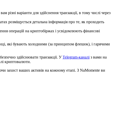
м різні варіанти для здійснення транзакції, в тому числі через
атах розміщується детальна інформація про те, як проходить
ення операцій на криптобіржах і усвідомлюють фінансові
нці, які бувають холодними (за принципом флешок), і гарячими
 безпечно здійснювати транзакції. У
Telegram-каналі
з вами на
івлі криптовалюти.
чи захист ваших активів на кожному етапі. З NaMomente ви