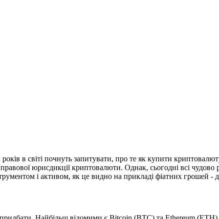
ька років в світі почнуть запитувати, про те як купити криптовал
я правової юрисдикції криптовалюти. Однак, сьогодні всі чудово 
ументом і активом, як це видно на прикладі фіатних грошей - дол
ридбати. Найбільш відомими є Bitcoin (BTC) та Ethereum (ETH), п