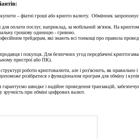
антів:
упити – фіатні гроші або крипто валюту. Обмінник запропонує ва
 для оплати послуг, наприклад, за мобільний зв'язок. На криптом
ональну грошову одиницю - гривню.
есійним трейдерам, які знають всі тонкощі про правила провед
продавця і покупця. Для безпечних угод передбачені криптогама
льному пристрої або ПК).
труктурі роботи криптовалюти, але і роз'яснить, як правильно і
і допоможе розібратися з функціоналом програм для обміну і куп
арантуємо швидке і надійне проведення транзакцій, забезпечую
у зручність при обміні цифрових валют.