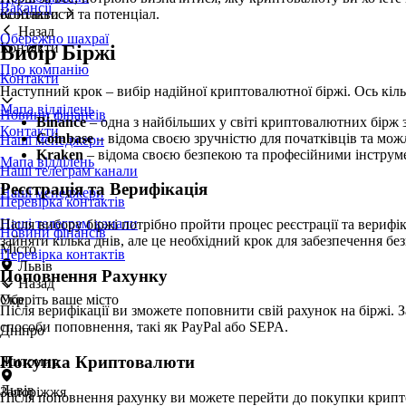
Вакансії
особливості та потенціал.
Контакти
Назад
Обережно шахраї
Контакти
Вибір Біржі
Про компанію
Контакти
Наступний крок – вибір надійної криптовалютної біржі. Ось кі
Мапа відділень
Новини фінансів
Binance
– одна з найбільших у світі криптовалютних бірж
Контакти
Coinbase
– відома своєю зручністю для початківців та мо
Наші менеджери
Kraken
– відома своєю безпекою та професійними інструме
Мапа відділень
Наші телеграм канали
Реєстрація та Верифікація
Наші менеджери
Перевірка контактів
Наші телеграм канали
Після вибору біржі потрібно пройти процес реєстрації та верифі
Новини фінансів
зайняти кілька днів, але це необхідний крок для забезпечення бе
Місто
Перевірка контактів
Львів
Поповнення Рахунку
Назад
Оберіть ваше місто
Укр
Після верифікації ви зможете поповнити свій рахунок на біржі. 
способи поповнення, такі як PayPal або SEPA.
Дніпро
Покупка Криптовалюти
Житомир
Львів
Запоріжжя
Після поповнення рахунку ви можете перейти до покупки крипт