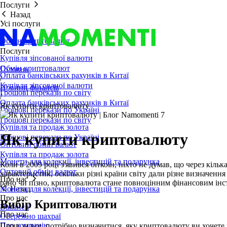
Послуги
Назад
Усі послуги
Обмін криптовалют
Послуги
Купівля зіпсованої валюти
Обмін криптовалют
Головна
Оплата банківських рахунків в Китаї
/
Купівля зіпсованої валюти
Новини фінансів
Грошові перекази по світу
/
Оплата банківських рахунків в Китаї
Як купити криптовалюту
Грошові перекази по Україні
Грошові перекази по світу
Купівля та продаж золота
Як купити криптовалюту
Грошові перекази по Україні
Оптовий обмін валют
Купівля та продаж золота
Монети для колекції, інвестицій та подарунка
Коли в 2009 році з'явився біткоін, ніхто не думав, що через кіл
Оптовий обмін валют
характеристик, оскільки різні країни світу дали різне визначенн
Про нас
рано чи пізно, криптовалюта стане повноцінним фінансовим інстр
Монети для колекції, інвестицій та подарунка
Назад
Про нас
Вибір Криптовалюти
Вакансії
Про нас
Обережно шахраї
Про компанію
Перш за все, потрібно визначитися, яку криптовалюту ви хочете п