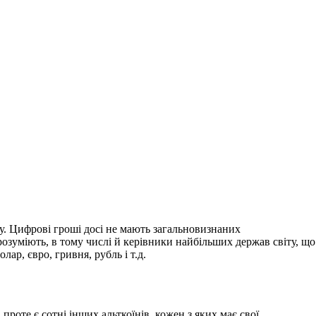
юту. Цифрові гроші досі не мають загальновизнаних
розуміють, в тому числі й керівники найбільших держав світу, що
ар, євро, гривня, рубль і т.д.
роте є сотні інших альткоїнів, кожен з яких має свої