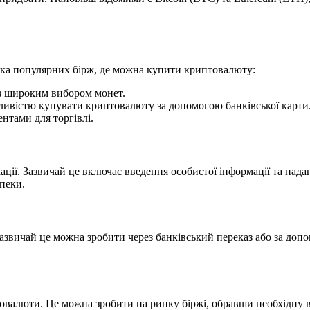
лька популярних бірж, де можна купити криптовалюту:
 з широким вибором монет.
жливістю купувати криптовалюту за допомогою банківської карти
нтами для торгівлі.
кації. Зазвичай це включає введення особистої інформації та на
зпеки.
Зазвичай це можна зробити через банківський переказ або за допо
овалюти. Це можна зробити на ринку біржі, обравши необхідну 